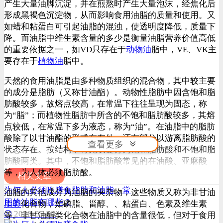
产生大量油脚沉淀，并在煎熬时产生大量泡沫，经焦化后
形成黑褐色沉淀物，从而影响食用油脂的质量和使用。又
如蜡和粘蛋白可引起油脂的混浊，使透明度降低，质量下
降。而油脂中维生素含量的多少是衡量油脂营养价值高低
的重要依据之一，如VD只存在于
动物油
脂中，VE、VK主
要存在于
植物油
脂中。
天然的食用油脂是由多种物质组织的混合物，其中较主要
的成分是脂肪（又称甘油酯）。动物性脂肪中因含饱和脂
肪酸较多，故熔点较高，在常温下往往呈现为固态，称
为“脂”；而植物性脂肪中所含的不饱和脂肪酸较多，其熔
点较低，在常温下多为液态，称为“油”。在油脂中的脂肪
酸除了以甘油酯的形式存在外，还有部分以游离脂肪酸的
查看更多
状态存在。按结构中有无双键分为饱和脂肪酸和不饱和脂
肪酸两类。其中，不饱和脂肪酸常见的在油酸、亚麻酸
等，为人体必须脂肪酸。
相关文章
为何人必须吃膳食脂肪和油脂，常
油脂的其他成分为油脂的夹杂物，这些物质又称为非甘油
用的油脂有哪些？
脂类
化合物，如磷脂、甾醇、、粘蛋白、色素及维生素
2020-05-03
等。非甘油酯类化合物在油脂中的含量很低，但对于食用