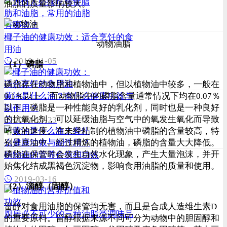
油脂的质量影响较大。
椰子油的健康功效：适合烹饪的食
动物油脂
用油
2019-11-05
（1）磷脂
磷脂存在动物脂和植物油中，但以植物油中较多，一般在
0.1％以上，而动物脂中的磷脂含量通常情况下均在0.07％
黄油是什么油？有什么健康功效与
以下。磷脂是一种性能良好的乳化剂，同时也是一种良好
副作用？
的抗氧化剂，可以延缓油脂与空气中的氧发生氧化而导致
2019-10-23
哈败的速度。在未经精制的植物油中磷脂的含量较高，特
别是豆油中。经过精炼的植物油，磷脂的含量大大降低。
磷脂在保管时会发生自然水化现象，产生大量泡沫，并开
植物油的营养价值和功效
始焦化结成黑褐色沉淀物，影响食用油脂的质量和使用。
2019-03-16
（2）淄醇（固醇）
甾醇对食用油脂的保管均无害，而且是合成人造维生素D
厨房必不可少的三种油脂类调味品
的重要原料。甾醇根据来源不同可分为动物中的胆固醇和