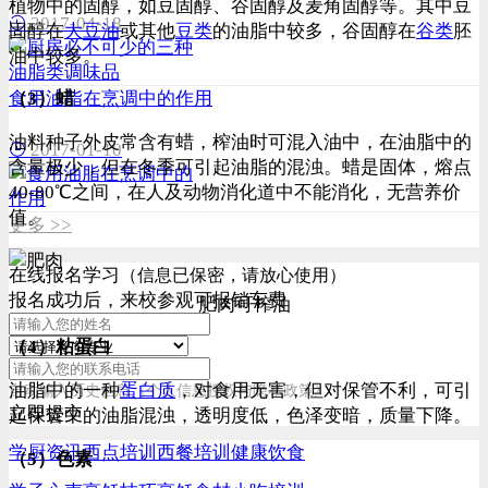
植物中的固醇，如豆固醇、谷固醇及麦角固醇等。其中豆
2017-04-18
固醇在
大豆油
或其他
豆类
的油脂中较多，谷固醇在
谷类
胚
油中较多。
食用油脂在烹调中的作用
（3）蜡
油料种子外皮常含有蜡，榨油时可混入油中，在油脂中的
2017-01-10
含量极少，但在冬季可引起油脂的混浊。蜡是固体，熔点
40-80℃之间，在人及动物消化道中不能消化，无营养价
值。
更多 >>
在线报名学习
（信息已保密，请放心使用）
报名成功后，来校参观可报销车费
肥肉可榨油
（4）粘蛋白
油脂中的一种
蛋白质
，对食用无害，但对保管不利，可引
自动输入历史信息
《个人信息授权与隐私政策》
立即提交
起保管中的油脂混浊，透明度低，色泽变暗，质量下降。
学厨资讯
西点培训
西餐培训
健康饮食
（5）色素