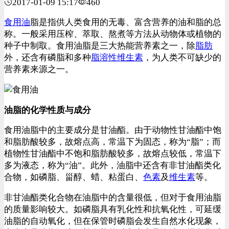
2017-01-09 15:17
460
食用油
脂是指供人类食用的无毒、富含营养的油和脂的总
称。一般采用压榨、萃取、熬煮等方法从动物体或植物的
种子中制取。食用油脂是三大热能营养素之一，除
脂肪
外，还含有磷脂和多种
脂溶性维生素
，为人类不可缺少的
营养素来源之一。
油脂的化学性质与成分
食用油脂中的主要成分是甘油酯。由于动物性甘油酯中饱
和脂肪酸较多，故熔点高，常温下为固态，称为“脂”；而
植物性甘油酯中不饱和脂肪酸较多，故熔点较低，常温下
多为液态，称为“油”。此外，油脂中还含有非甘油酯类化
合物，如磷脂、甾醇、蜡、粘蛋白、
色素
及
维生素
等。
非甘油酯类化合物在油脂中的含量很低，但对于食用油脂
的质量影响较大。如磷脂具有乳化性和抗氧化性，可延缓
油脂的自动氧化，但在保管时磷脂会发生自然水化现象，