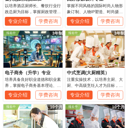
以培养酒店厨师长、餐饮行业行
掌握不同风格的国际时尚人物形
政总厨为目标，掌握厨政管理、
象订制、人物IP塑造、时尚摄影
餐饮经营知识，能够制作传统黔
化妆造型、舞台化妆造型等
专业介绍
学费咨询
专业介绍
学费咨询
川湘菜、市场流行菜，专于中、
高档宴席制作。
3年制
3年制
报名中
报名中
电子商务（升学）专业
中式烹调(大厨精英）
培养具备良好职业道德和职业素
注重实操技术，以培养主厨、大
养，掌握电子商务基本理论、网
厨、中高级烹饪人才为目标，要
络营销、网店运营、电商直播、
求掌握餐饮企业管理与营养平衡
专业介绍
学费咨询
专业介绍
学费咨询
短视频制作等技能，同时了解烹
等相关知识，专于传统菜肴与市
饪文化和食品知识的复合型人
场流行菜制作。
10个月
10个月
报名中
报名中
才。