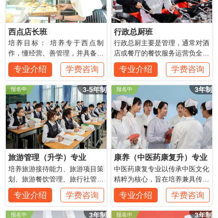
西点店长班
行政总厨班
培养目标： 培养专于西点制
行政总厨主要是管理，通常对酒
作，懂经营、善管理，并具备创
店或餐厅的餐饮服务运营负全面
业能力的人才。理论+实践相结
责任。包括雇用和举荐至企业工
专业介绍
学费咨询
专业介绍
学费咨询
合，让学子成为西点师精英
作人员，管理食品和非食品的库
存，并保持适当的就业和税收记
3-5年制
3年制
报名中
报名中
录。行政总厨负责餐厅食物的整
旅游管理（升学）专业
康养（中医药康复升）专业
培养旅游接待能力、旅游项目策
中医药康复专业以传承中医文化
划、旅游餐饮管理、旅行社管理
精粹为核心，旨在培养兼具传统
能力，熟知现代酒店和旅行社组
中医理论与现代康复技术的复合
专业介绍
学费咨询
专业介绍
学费咨询
织结构
型人才。
3年制
3年制
报名中
报名中