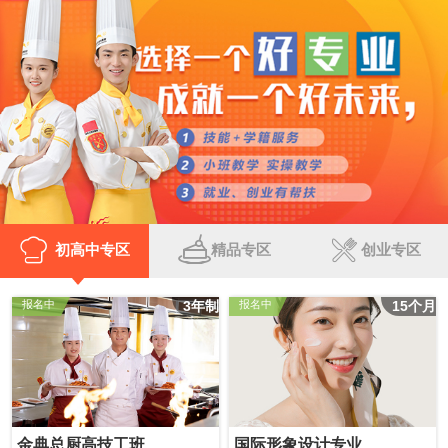
初高中专区
精品专区
创业专区
3年制
15个月
报名中
报名中
金典总厨高技工班
国际形象设计专业