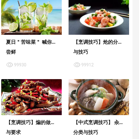
夏日＂苦味菜＂ 喊你来
【烹调技巧】炝的分类
尝鲜
与技巧
99930
99912
【烹调技巧】煸的做法
【中式烹调技巧】 汆的
与要求
分类与技巧