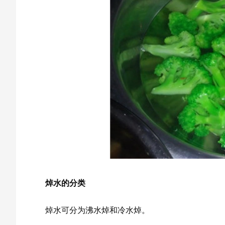
焯水的分类
焯水可分为沸水焯和冷水焯。