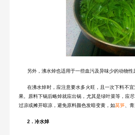
另外，沸水焯也适用于一些血污及异味少的动物性
在沸水焯时，应注意要水多火旺，且一次下料不宜
果。原料下锅后略焯就应出锅，尤其是绿叶菜等，应尽
过凉或摊开晾凉，避免原料颜色发暗变黄，如
莴笋
、青
2．冷水焯