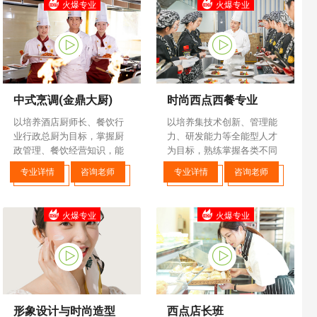
火爆专业
火爆专业
中式烹调(金鼎大厨)
时尚西点西餐专业
以培养酒店厨师长、餐饮行
以培养集技术创新、管理能
业行政总厨为目标，掌握厨
力、研发能力等全能型人才
政管理、餐饮经营知识，能
为目标，熟练掌握各类不同
够制作传统黔川湘菜、市场
档次西式面点、西式烹调的
专业详情
咨询老师
专业详情
咨询老师
流行菜，专于中、高档宴席
设计与制作，了解及掌握餐
制作。
饮管理、门店运营等相关知
识，并具备独立创业
火爆专业
火爆专业
形象设计与时尚造型
西点店长班