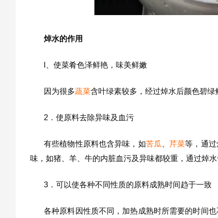
焯水的作用
l、使菜肴色泽鲜艳，味美鲜嫩
因为很多
蔬菜
含叶绿素较多，经过焯水后颜色碧绿
2．使原料去除异味及血污
有些植物性原料也含异味，如
苦瓜
、
芹菜
等，通过
味，如猪、羊、牛的内脏血污及异味都较重，通过焯水
3．可以使各种不同性质的原料成熟时间趋于一致
各种原料因性质不同，加热成熟时所需要的时间也