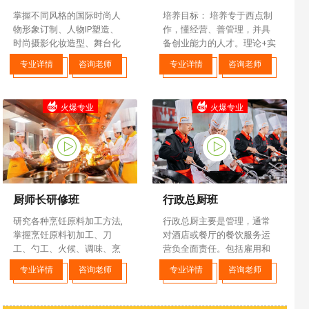
掌握不同风格的国际时尚人
培养目标： 培养专于西点制
物形象订制、人物IP塑造、
作，懂经营、善管理，并具
时尚摄影化妆造型、舞台化
备创业能力的人才。理论+实
妆造型等
践相结合，让学子成为西点
专业详情
咨询老师
专业详情
咨询老师
师精英
火爆专业
火爆专业
厨师长研修班
行政总厨班
研究各种烹饪原料加工方法,
行政总厨主要是管理，通常
掌握烹饪原料初加工、刀
对酒店或餐厅的餐饮服务运
工、勺工、火候、调味、烹
营负全面责任。包括雇用和
调方法等烹饪操作技术,短期
举荐至企业工作人员，管理
专业详情
咨询老师
专业详情
咨询老师
内掌握烹饪系统化知识。
食品和非食品的库存，并保
持适当的就业和税收记录。
行政总厨负责餐厅食物的整