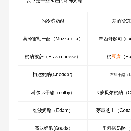
以下是一些和差的冷冻奶酪：
的冷冻奶酪
差的冷冻
莫泽雷勒干酪（Mozzarella）
墨西哥起司 (ques
奶酪披萨（Pizza cheese）
奶
豆腐
（Pa
切达奶酪(Cheddar)
布里干酪（
科尔比干酪（colby）
卡蒙贝尔奶酪（Ca
红波奶酪（Edam）
茅屋芝士（Cottag
高达奶酪(Gouda)
里科塔奶酪（Ri