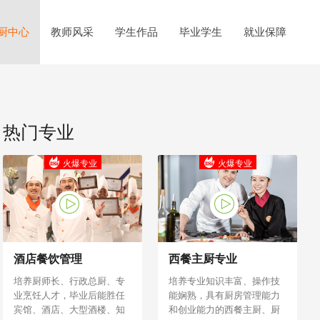
厨中心
教师风采
学生作品
毕业学生
就业保障
热门专业
火爆专业
火爆专业
酒店餐饮管理
西餐主厨专业
培养厨师长、行政总厨、专
培养专业知识丰富、操作技
业烹饪人才，毕业后能胜任
能娴熟，具有厨房管理能力
宾馆、酒店、大型酒楼、知
和创业能力的西餐主厨、厨