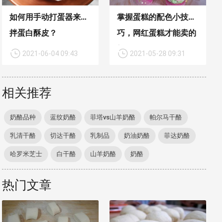
如何用手动打蛋器来搅
掌握蛋糕的配色小技
拌蛋白酥皮？
巧，网红蛋糕才能卖的
好！
2021-06-04 09:43
2021-05-28 09:31
相关推荐
奶酪品种
蓝纹奶酪
菲塔vs山羊奶酪
帕尔马干酪
乳清干酪
切达干酪
乳制品
奶油奶酪
菲达奶酪
哈罗米芝士
白干酪
山羊奶酪
奶酪
热门文章