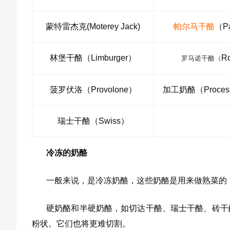
蒙特雷杰克(Moterey Jack)
帕尔马干酪
（P
林堡干酪（Limburger）
R
罗马诺干酪（
菠罗伏洛（Provolone）
加工奶酪（Process
瑞士干酪（Swiss）
冷冻的奶酪
一般来说，是冷冻奶酪，这些奶酪是用来做熟菜的
硬奶酪和半硬奶酪，如切达干酪、瑞士干酪、砖干
粉状。它们也将更难切割。