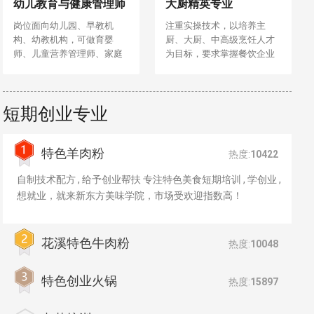
幼儿教育与健康管理师
大厨精英专业
岗位面向幼儿园、早教机
注重实操技术，以培养主
构、幼教机构，可做育婴
厨、大厨、中高级烹饪人才
师、儿童营养管理师、家庭
为目标，要求掌握餐饮企业
教育指导师等职业
管理与营养平衡等相关知
识，专于传统菜肴与市场流
行菜制作。
短期创业专业
特色羊肉粉
热度:
10422
自制技术配方 , 给予创业帮扶 专注特色美食短期培训 , 学创业 ,
想就业，就来新东方美味学院，市场受欢迎指数高！
花溪特色牛肉粉
热度:
10048
特色创业火锅
热度:
15897