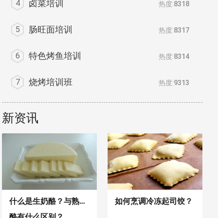
卤菜培训
4
热度:
8318
肠旺面培训
5
热度:
8317
特色烤鱼培训
6
热度:
8314
烧烤培训班
7
热度:
9313
新资讯
什么是生奶酪？与熟奶
如何烹调冷冻起司饺？
酪有什么区别？