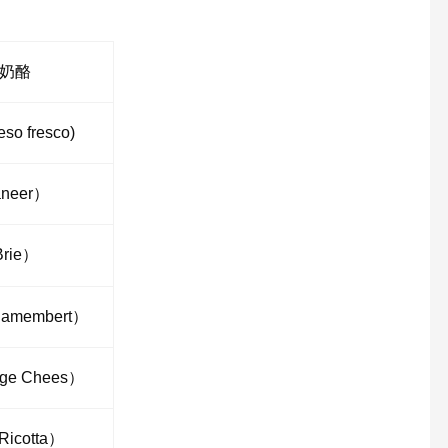
奶酪
o fresco)
neer）
Brie）
membert）
e Chees）
cotta）