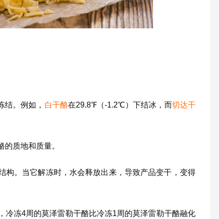
冻结。例如，
白干酪
在29.8℉（-1.2℃）下结冰，而
切达干
酪的质地和质量。
结构。当它解冻时，水会释放出来，导致产品变干，变得
，冷冻4周的莫泽雷勒干酪比冷冻1周的莫泽雷勒干酪融化