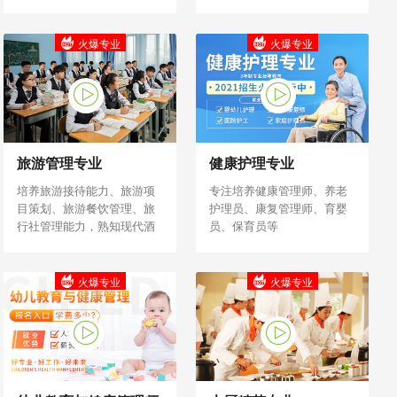
名餐饮企业用人需求，且具
师长为目标。
备独立开店能力。
火爆专业
火爆专业
旅游管理专业
健康护理专业
培养旅游接待能力、旅游项
专注培养健康管理师、养老
目策划、旅游餐饮管理、旅
护理员、康复管理师、育婴
行社管理能力，熟知现代酒
员、保育员等
店和旅行社组织结构
火爆专业
火爆专业