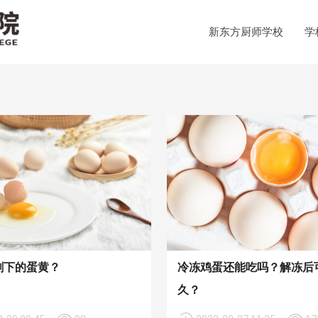
新东方厨师学校
学
剩下的蛋黄？
冷冻鸡蛋还能吃吗？解冻后
久？