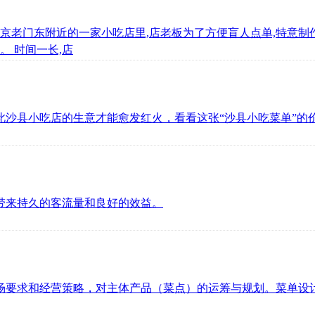
京老门东附近的一家小吃店里,店老板为了方便盲人点单,特意制
。 时间一长,店
此沙县小吃店的生意才能愈发红火，看看这张“沙县小吃菜单”的
带来持久的客流量和良好的效益。
场要求和经营策略，对主体产品（菜点）的运筹与规划。菜单设