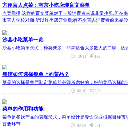
方便盲人点菜：南京小吃店现盲文菜单
点菜靠摸,这样的盲文菜单对于一般消费者来说非常少见,但在南
市盲人学校对面,所以炸串店开业后,有不少盲人消费者前来品尝
11-09
82
沙县小吃菜单一览
沙县小吃简单亲民，种类繁多，非常适合大多数人的口味，因
10-11
192
餐馆如何选择餐单上的菜品？
菜品的选择是餐厅制定菜单前必须考虑好的，好的菜品选择能
02-10
220
菜单的作用和功能
菜单是餐饮产品的表现形式，菜单设计是餐饮企业根据目标市
首要环节。
02-09
221