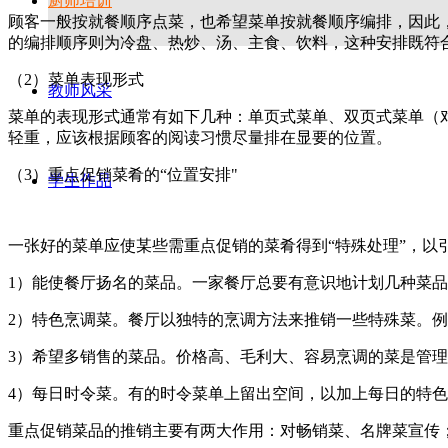
厨师培训
顾客一般按就餐顺序点菜，也希望菜单按就餐顺序编排，因此
的编排顺序则为冷盘、热炒、汤、主食、饮料，这种安排既符
（2）菜单表现形式
教师风采
菜单的表现形式通常有如下几种：单页式菜单、双页式菜单（
轻重，应该根据顾客的阅读习惯尽量排在显要的位置。
（3）重点促销菜肴的“位置安排"
学生作品
一张好的菜单应使某些需重点促销的菜肴得到“特殊处理”，
1）能使餐厅扬名的菜品。一家餐厅总要有意识地计划几种菜
2）特色烹调菜。餐厅以独特的烹调方法来推销一些特殊菜。
3）希望多销售的菜品。价格高、毛利大、容易烹调的菜是管
4）每日时令菜。有的时令菜单上留出空间，以加上每日的特
重点促销菜品的推销主要有两大作用：对畅销菜、名牌菜宣传