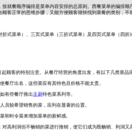
，按就餐顺序编排是菜单内容安排的总原则。西餐菜单的编排顺
合顾客正常的思维步骤，又能方便顾客很快找到菜肴的类别，不
对折式菜单）、三页式菜单（三折式菜单）及四页式菜单（四折
以引起顾客的特别注意。从餐厅经营的角度出发，有以下几类菜品
品使餐厅出名，这些菜应有其特色且价格不能太贵。
例如有些餐厅推出
主厨
特色菜系列等。
理人员较希望销售的菜，应列在显著的位置。
色菜和时令菜来增加菜单的新鲜感。
；对高利润但不畅销的菜进行推销，使它们成为既畅销、利润又