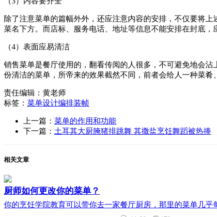
（3）内容要齐全
除了注意菜单的篇幅外外，还应注意内容的安排，不仅要将上
菜名下方。而店标、服务电话、地址等信息不能安排在封底，
（4）表面应易清洁
销售菜单是餐厅使用的，翻看传阅的人很多，不可避免地会沾
份清洁的菜单，所帝来的效果截然不同，前者会给人一种菜肴
责任编辑：
黄老师
标签：
菜单
设计
编排
装帧
上一篇：
菜单的作用和功能
下一篇：
土耳其大厨腌猪排跳舞 其撒盐烹饪舞蹈被热捧
相关文章
厨师如何更改你的菜单？
你的烹饪学院教育可以带你去一家餐厅厨房，那里的菜单几乎