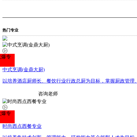
热门专业
火爆专
中式烹调(金鼎大厨)
以培养酒店厨师长、餐饮行业行政总厨为目标，掌握厨政管理
专业详情
咨询老师
火爆专
时尚西点西餐专业