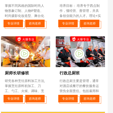
掌握不同风格的国际时尚人
培养目标： 培养专于西点制
物形象订制、人物IP塑造、
作，懂经营、善管理，并具
时尚摄影化妆造型、舞台化
备创业能力的人才。理论+实
妆造型等
践相结合，让学子成为西点
专业详情
咨询老师
专业详情
咨询老师
师精英
火爆专业
火爆专业
厨师长研修班
行政总厨班
研究各种烹饪原料加工方法,
行政总厨主要是管理，通常
掌握烹饪原料初加工、刀
对酒店或餐厅的餐饮服务运
工、勺工、火候、调味、烹
营负全面责任。包括雇用和
调方法等烹饪操作技术,短期
举荐至企业工作人员，管理
专业详情
咨询老师
专业详情
咨询老师
内掌握烹饪系统化知识。
食品和非食品的库存，并保
持适当的就业和税收记录。
行政总厨负责餐厅食物的整