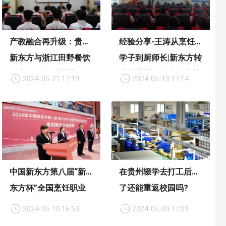
产教融合再升级：贵阳
经验分享-王涛从烹饪
新东方与浙江田野餐饮
学子到厨师长|新东方转
开启2024年特训营
为培养厨师人才教学基
2024-05-21 17:19
2024-05-13 17:14
地
中国新东方第八届“新
在贵州辍学去打工后悔
东方杯”全国烹饪职业
了还能重返校园吗?
技能大赛贵州区域选拔
2024-05-10 16:53
2024-05-09 17:09
赛火热开赛