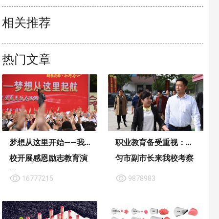
相关推荐
热门文章
梦想从这里开始——我
职业教育备受重视：都
校开展感恩励志教育演
匀市副市长来我校考察
说
16777215
9878983