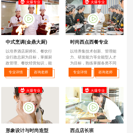
火爆专业
火爆专业
中式烹调(金鼎大厨)
时尚西点西餐专业
以培养酒店厨师长、餐饮行
以培养集技术创新、管理能
业行政总厨为目标，掌握厨
力、研发能力等全能型人才
政管理、餐饮经营知识，能
为目标，熟练掌握各类不同
够制作传统黔川湘菜、市场
档次西式面点、西式烹调的
专业详情
咨询老师
专业详情
咨询老师
流行菜，专于中、高档宴席
设计与制作，了解及掌握餐
制作。
饮管理、门店运营等相关知
识，并具备独立创业
火爆专业
火爆专业
形象设计与时尚造型
西点店长班