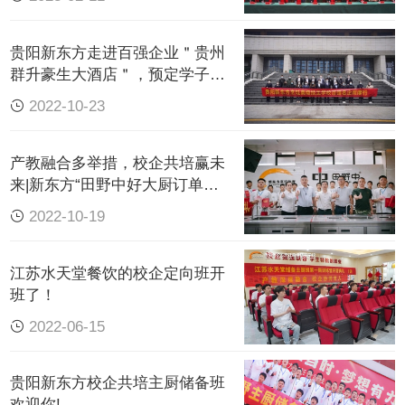
贵阳新东方走进百强企业＂贵州
群升豪生大酒店＂，预定学子精
彩未来！
2022-10-23
产教融合多举措，校企共培赢未
来|新东方“田野中好大厨订单
班”专业导师特
2022-10-19
江苏水天堂餐饮的校企定向班开
在这场研学的过程中，企业相关负责人对餐饮公司
班了！
文化、福利待遇还有后厨每个人的职责要领以及厨
2022-06-15
房的物品摆放，让学生们边看边学。有的学生还特
意在参观过程中询问一些专业方面的问题，负责人
贵阳新东方校企共培主厨储备班
也都耐心地给予解答。
欢迎你!