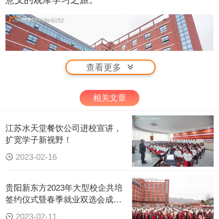
查看更多
相关文章
江苏水天堂餐饮公司进校宣讲，
扩宽学子新视野！
2023-02-16
走进企业，让学生们深刻体会到将来的工作环境和
工作氛围，同时，也让他们提前熟悉餐饮公司的工
贵阳新东方2023年大型校企共培
作内容和所需技能，提前梳理职业目标，为今后巩
签约仪式曁春季就业双选会成功
固提升自身专业技能打下坚实基础。
举行！
2023-02-11