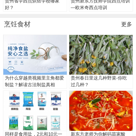
贵州省学西点烘焙学校哪家
贵州新东方技师学院西点培训
好？
—欧米奇西点培训
烹饪食材
更多
为什么穿越类视频里主角都爱
贵州春日里这几种野菜-你吃
制盐？解读古法制盐真相
过几种？
同样是食用盐，2元和10元一
新东方老师为你解码苗家酸