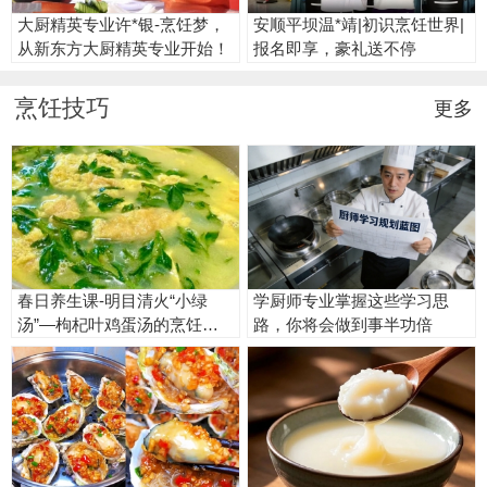
大厨精英专业许*银-烹饪梦，
安顺平坝温*靖|初识烹饪世界|
从新东方大厨精英专业开始！
报名即享，豪礼送不停
烹饪技巧
更多
春日养生课-明目清火“小绿
学厨师专业掌握这些学习思
汤”—枸杞叶鸡蛋汤的烹饪秘
路，你将会做到事半功倍
籍