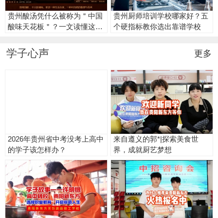
贵州酸汤凭什么被称为＂中国
贵州厨师培训学校哪家好？五
酸味天花板＂？一文读懂这口
个硬指标教你选出靠谱学校
酸的门道
学子心声
更多
2026年贵州省中考没考上高中
来自遵义的郭*|探索美食世
的学子该怎样办？​
界，成就厨艺梦想