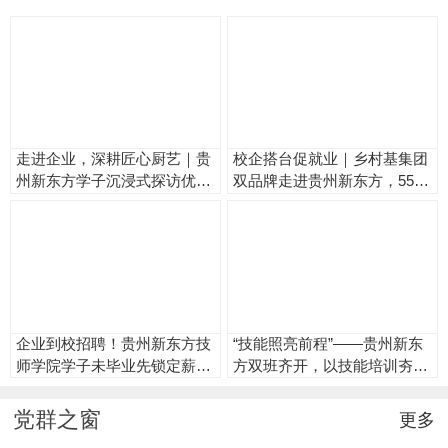
走进企业，深耕匠心厨艺｜贵
校企搭台促就业｜乡村基集团
州新东方学子沉浸式探访优质
双品牌走进贵州新东方，55名
餐饮企业
学子斩获入职offer
企业到校招聘！贵州新东方技
“技能照亮前程”——贵州新东
师学院学子未毕业先锁定薪资
方双班齐开，以技能培训夯实
高Offer
就业根基
党群之窗
更多