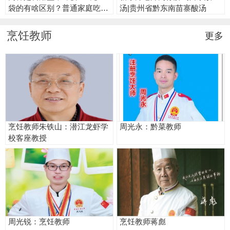
袋的有啥区别？普通家庭吃2
汤|贵州省黔东南苗寨酸汤
元盐可以吗？
烹饪教师
更多
烹饪教师朱铁山：潜江龙虾学
周光永：黔菜教师
校客座教授
周光锐：烹饪教师
烹饪教师蒋彪