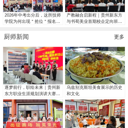
2026年中考出分后，这所技师
产教融合启新程｜贵州新东方
学院为何出现＂抢位＂报名热
与书荀美业首期校企定向班即
潮
将结硕果
厨师新闻
更多
逐梦前行，职绘未来｜贵州新
乌兹别克斯坦美食展示的历史
东方职业生涯规划演讲大赛圆
和文化
满落幕！