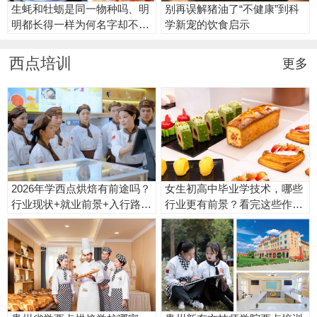
生蚝和牡蛎是同一物种吗、明
别再误解猪油了“不健康”到科
明都长得一样为何名字却不
学新宠的饮食启示
同？
西点培训
更多
2026年学西点烘焙有前途吗？
女生初高中毕业学技术，哪些
行业现状+就业前景+入行路径
行业更有前景？看完这些作品
全解析
你心动了吗