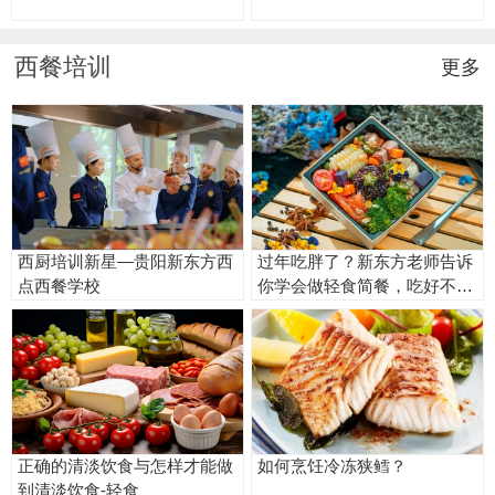
西餐培训
更多
西厨培训新星—贵阳新东方西
过年吃胖了？新东方老师告诉
点西餐学校
你学会做轻食简餐，吃好不长
肉！
正确的清淡饮食与怎样才能做
如何烹饪冷冻狭鳕？
到清淡饮食-轻食