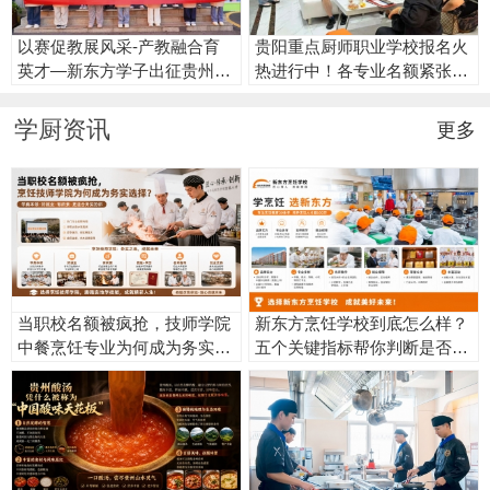
以赛促教展风采-产教融合育
贵阳重点厨师职业学校报名火
英才—新东方学子出征贵州省
热进行中！各专业名额紧张，
美容美发行业职业技能大赛
抓紧时间到校报名！
学厨资讯
更多
当职校名额被疯抢，技师学院
新东方烹饪学校到底怎么样？
中餐烹饪专业为何成为务实选
五个关键指标帮你判断是否值
择？
得报名