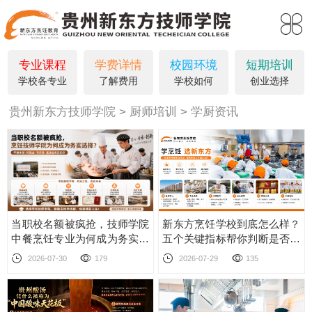
专业课程
学费详情
校园环境
短期培训
学校各专业
了解费用
学校如何
创业选择
贵州新东方技师学院
厨师培训
学厨资讯
当职校名额被疯抢，技师学院
新东方烹饪学校到底怎么样？
中餐烹饪专业为何成为务实选
五个关键指标帮你判断是否值
择？
得报名
2026-07-30
179
2026-07-29
135