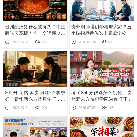
贵州酸汤凭什么被称为＂中国
贵州厨师培训学校哪家好？五
酸味天花板＂？一文读懂这口
个硬指标教你选出靠谱学校
酸的门道
2026-07-28
166
2026-07-24
499
300分以内读贵阳哪个学校
考了350分很迷茫？别慌，贵
好？贵州新东方技师学院，用
州新东方技师学院为你打开另
技能改写人生！
一扇门
2026-07-11
200
2026-07-09
113