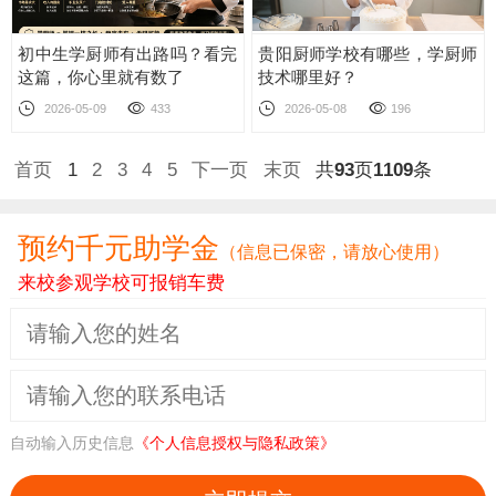
初中生学厨师有出路吗？看完
贵阳厨师学校有哪些，学厨师
这篇，你心里就有数了
技术哪里好？
2026-05-09
433
2026-05-08
196
首页
1
2
3
4
5
下一页
末页
共
93
页
1109
条
预约千元助学金
（信息已保密，请放心使用）
来校参观学校可报销车费
自动输入历史信息
《个人信息授权与隐私政策》