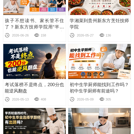
孩子不想读书、家长管不住
学湘菜到贵州新东方烹饪技师
了？新东方技师学院用“半封
学院
闭式管理+实操教学”帮无数家
2026-06-26
158
2026-05-27
136
庭找回信心
考试落榜不是终点，200分也
初中生学厨师能找到工作吗？
能逆风翻盘
初中生学厨师有前途吗？
2026-05-13
408
2026-05-09
305