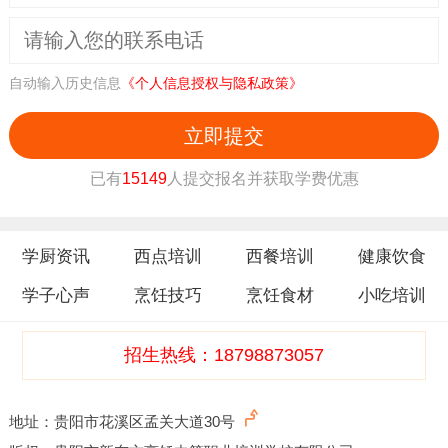
学院经贵州省人社厅批准成立，是重点技工/技师学
校，拥有“中国烹饪教育品牌”的官方认证。教学体
系与行业需求深度接轨，学生毕业可获国家认可的
自动输入历史信息
《个人信息授权与隐私政策》
职业技能等级证书，为
就业
或
创业
提供硬性背书。
立即提交
2. 课程全覆盖，满足多元需求
已有
15149
人提交报名并获取学费优惠
中餐
专业：从黔菜经典（如
辣子鸡
、
宫保鸡丁
）到
川湘、
粤菜
等
八大菜系
，系统教授
刀工
、
火候
、
调
味
等核心技艺，并融入
宴席
设计、成本控制等实战
学厨资讯
西点培训
西餐培训
健康饮食
内容。
学子心声
烹饪技巧
烹饪食材
小吃培训
西餐
西点
专业：涵盖法式甜点、意式披萨、日式料
招生热线：18798873057
理等国际课程，配备专业级
烤箱
、冷藏柜等设备，
助力学生掌握精细化操作。
地址：贵阳市花溪区孟关大道30号
短期创业班：针对
小吃创业
、夜市经济等场景，开