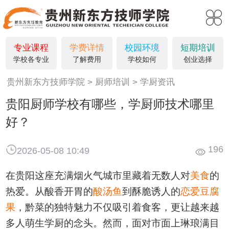
专业课程
学费详情
校园环境
短期培训
学校各专业
了解费用
学校如何
创业选择
贵州新东方技师学院
厨师培训
学厨资讯
贵阳厨师学校有哪些，学厨师技术哪里
好？
196
2026-05-08 10:49
在贵阳这座充满烟火气城市里藏着无数人对
美食
的
热爱。从酸香开胃的
酸汤鱼
到酥脆诱人的
恋爱豆腐
果
，黔菜的独特魅力不仅吸引着食客，更让越来越
多人萌生学厨的念头。然而，面对市面上琳琅满目