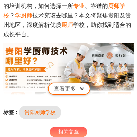
的培训机构，如何选择一所
专业
、靠谱的
厨师学
校
？
学厨师
技术究该去哪里？本文将聚焦贵阳及贵
州地区，深度解析优质
厨师
学校，助你找到适合的
成长平台。
查看更多
标签：
贵阳厨师学校
一、贵州
新东方烹饪
技师学院
相关文章