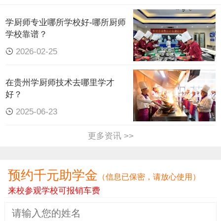
作为贵州
烹饪
教育领域的标杆，贵州
新东方
烹饪技
师学院凭借近40年行业积淀，成为无数
厨艺
爱好者
学厨师专业哪所学校好-哪所厨师
学校靠谱？
的。其优势体现在以下方面：
2026-02-25
在贵州学厨师技术去哪里学才
好？
2025-06-23
更多资讯 >>
预约千元助学金
（信息已保密，请放心使用）
来校参观学校可报销车费
1. 权威资质，教学有保障