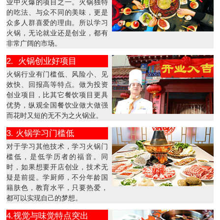
业中火爆的项目之一。火锅独特
的吃法、与众不同的美味，更是
众多人群喜爱的理由。所以学习
火锅，无论就业还是创业，都有
非常广阔的市场。
2. 火锅创业好项目
火锅行业有门槛低、风险小、见
效快、回报高等特点。做为投资
创业项目，比其它餐饮项目更具
优势，纵观全国餐饮业做大做强
而花时又短的无不为之火锅业。
3. 火锅学习门槛低
对于学习其他技术，学习火锅门
槛低，是低学历者的福音。同
时，如果想要开店创业，技术无
疑是前提。学厨师，不分年龄国
籍肤色，教育水平，只要热爱，
都可以实现自己的梦想。
4.视觉与味觉特点突出