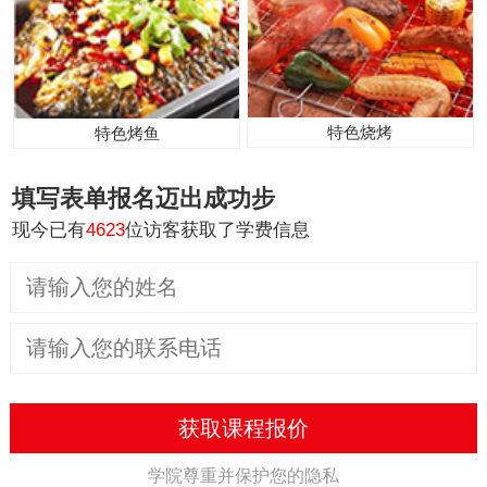
特色烧烤
特色烤鱼
填写表单报名
迈出成功步
现今已有
4623
位访客获取了学费信息
获取课程报价
学院尊重并保护您的隐私