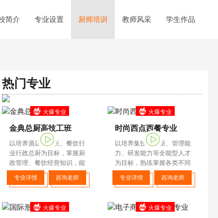
校简介
专业设置
厨师培训
教师风采
学生作品
热门专业
火爆专业
火爆专业
金典总厨高技工班
时尚西点西餐专业
以培养酒店厨师长、餐饮行
以培养集技术创新、管理能
业行政总厨为目标，掌握厨
力、研发能力等全能型人才
政管理、餐饮经营知识，能
为目标，熟练掌握各类不同
够制作传统黔川湘菜、市场
档次西式面点、西式烹调的
专业详情
咨询老师
专业详情
咨询老师
流行菜，专于中、高档宴席
设计与制作，了解及掌握餐
制作。
饮管理、门店运营等相关知
识，并具备独立创业
火爆专业
火爆专业