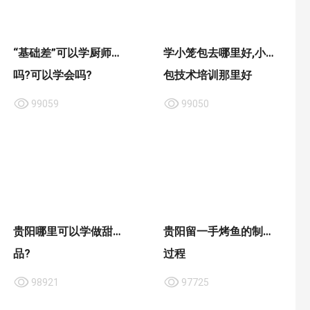
“基础差”可以学厨师
学小笼包去哪里好,小笼
吗?可以学会吗?
包技术培训那里好
99059
99050
贵阳哪里可以学做甜
贵阳留一手烤鱼的制作
品?
过程
98921
97725