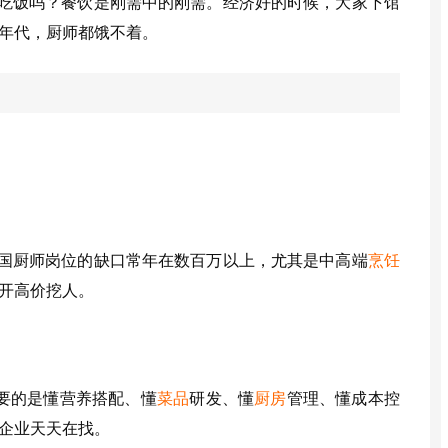
吃饭吗？餐饮是刚需中的刚需。经济好的时候，大家下馆
年代，厨师都饿不着。
？
国厨师岗位的缺口常年在数百万以上，尤其是中高端
烹饪
开高价挖人。
需要的是懂营养搭配、懂
菜品
研发、懂
厨房
管理、懂成本控
企业天天在找。