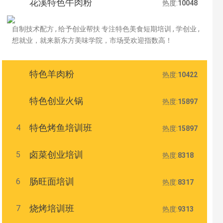
花溪特色牛肉粉
热度:
10048
自制技术配方 , 给予创业帮扶 专注特色美食短期培训 , 学创业 ,
想就业，就来新东方美味学院，市场受欢迎指数高！
特色羊肉粉
热度:
10422
特色创业火锅
热度:
15897
特色烤鱼培训班
4
热度:
15897
卤菜创业培训
5
热度:
8318
肠旺面培训
6
热度:
8317
烧烤培训班
7
热度:
9313