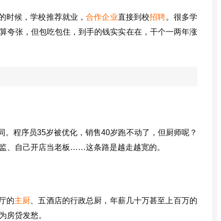
的时候，学校推荐就业，
合作企业
直接到校
招聘
。很多学
算夸张，但包吃包住，到手的钱实实在在，干个一两年涨
。程序员35岁被优化，销售40岁跑不动了，但厨师呢？
监、自己开店当老板……这条路是越走越宽的。
厅的
主厨
、五酒店的行政总厨，年薪几十万甚至上百万的
为房贷发愁。