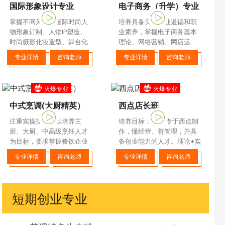
国际形象设计专业
电子商务（升学）专业
掌握不同风格的国际时尚人
培养具备良好职业道德和职
物形象订制、人物IP塑造、
业素养，掌握电子商务基本
时尚摄影化妆造型、舞台化
理论、网络营销、网店运
妆造型等
营、电商直播、短视频制作
专业详情
咨询老师
专业详情
咨询老师
等技能，同时了解烹饪文化
和食品知识的复合型人才。
火爆专业
火爆专业
中式烹调(大厨精英）
西点店长班
注重实操技术，以培养主
培养目标： 培养专于西点制
厨、大厨、中高级烹饪人才
作，懂经营、善管理，并具
为目标，要求掌握餐饮企业
备创业能力的人才。理论+实
管理与营养平衡等相关知
践相结合，让学子成为西点
专业详情
咨询老师
专业详情
咨询老师
识，专于传统菜肴与市场流
师精英
行菜制作。
短期创业专业