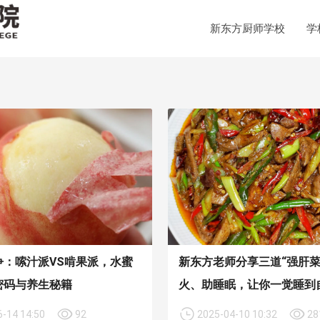
新东方厨师学校
学
争：嗦汁派VS啃果派，水蜜
新东方老师分享三道“强肝菜
密码与养生秘籍
火、助睡眠，让你一觉睡到
-14 14:50
92
2025-04-10 10:32
28