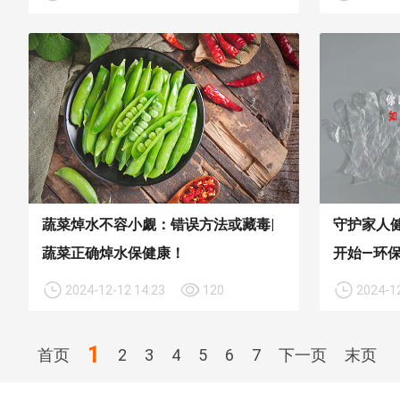
蔬菜焯水不容小觑：错误方法或藏毒|
守护家人
蔬菜正确焯水保健康！
开始—环
2024-12-12 14:23
120
2024-12
1
首页
2
3
4
5
6
7
下一页
末页