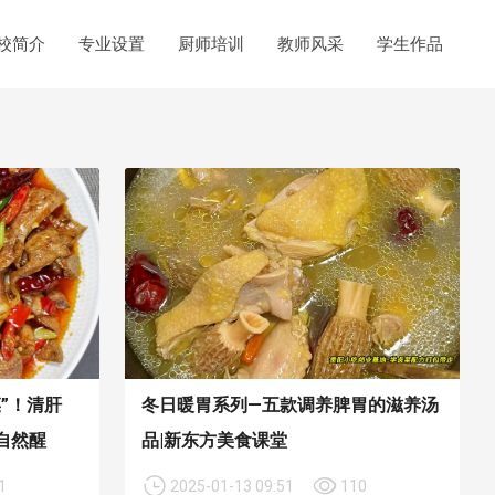
校简介
专业设置
厨师培训
教师风采
学生作品
”！清肝
冬日暖胃系列—五款调养脾胃的滋养汤
自然醒
品|新东方美食课堂
1
2025-01-13 09:51
110